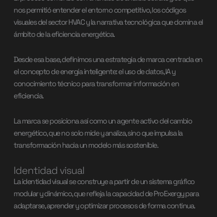
nos permitió entender el entorno competitivo, los códigos
visuales del sector HVAC y la narrativa tecnológica que domina el
ámbito de la eficiencia energética.
Desde esa base, definimos una estrategia de marca centrada en
el concepto de energía inteligente: el uso de datos, IA y
conocimiento técnico para transformar información en
eficiencia.
La marca se posiciona así como un agente activo del cambio
energético, que no solo mide y analiza, sino que impulsa la
transformación hacia un modelo más sostenible.
Identidad visual
La identidad visual se construye a partir de un sistema gráfico
modular y dinámico, que refleja la capacidad de ProExergy para
adaptarse, aprender y optimizar procesos de forma continua.