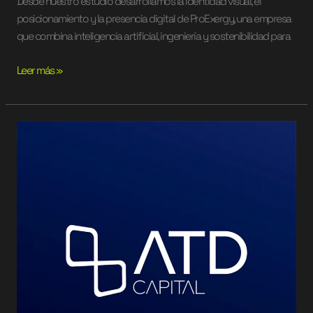
Desde nuestro estudio desarrollamos la identidad visual, el
posicionamiento y la presencia digital de ProExergy, una empresa
que combina inteligencia artificial, ingeniería y sostenibilidad para
Leer más »
ATD
Capital