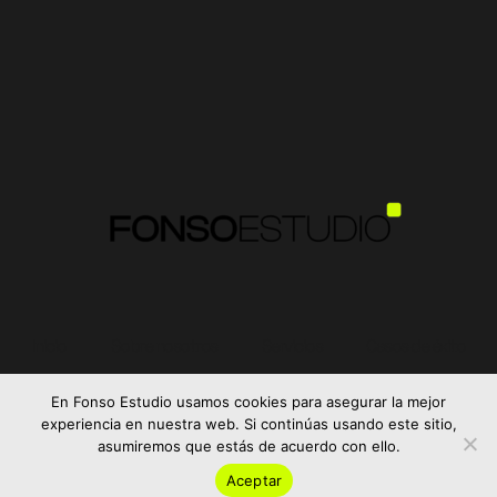
Inicio
Sobre nosotros
Servicios
Casos de éxito
Contacto
En Fonso Estudio usamos cookies para asegurar la mejor
experiencia en nuestra web. Si continúas usando este sitio,
Política de privacidad · Cookies · Legal
asumiremos que estás de acuerdo con ello.
Aceptar